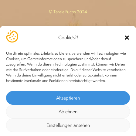
© Tarala Fuchs 2024
—*—
Cookie’s?!
Rechtsgrundlage: *»Heilung« bezieht sich ausschließlich auf
das Herzchakra, denn von dort geht ganzheitliche Heilung
Um dir ein optimales Erlebnis zu bieten, verwenden wir Technologien wie
aus. Die Behandlungen ersetzen in keinem Fall den Arzt oder
Cookies, um Geräteinformationen zu speichern und/oder darauf
zuzugreifen. Wenn du diesen Technologien zustimmst, können wir Daten
Heilpraktiker.
wie das Surfverhalten oder eindeutige IDs auf dieser Website verarbeiten.
Wenn du deine Einwilligung nicht erteilst oder zurückziehst, können
bestimmte Merkmale und Funktionen beeinträchtigt werden.
Akzeptieren
Ablehnen
Einstellungen ansehen